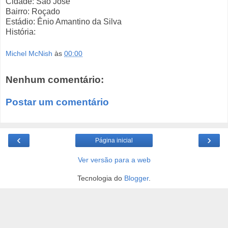
Cidade: São José
Bairro: Roçado
Estádio: Ênio Amantino da Silva
História:
Michel McNish
às
00:00
Nenhum comentário:
Postar um comentário
‹
›
Página inicial
Ver versão para a web
Tecnologia do
Blogger
.