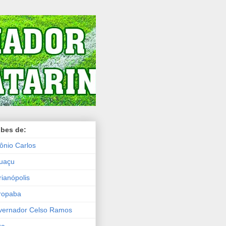
ubes de:
ônio Carlos
uaçu
rianópolis
ropaba
vernador Celso Ramos