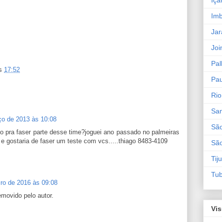
Iça
Imb
Jar
Joi
Pal
s
17:52
Pau
Rio
San
ço de 2013 às 10:08
Sã
o pra faser parte desse time?joguei ano passado no palmeiras
e gostaria de faser um teste com vcs.....thiago 8483-4109
São
Tij
Tu
iro de 2016 às 09:08
emovido pelo autor.
Vis