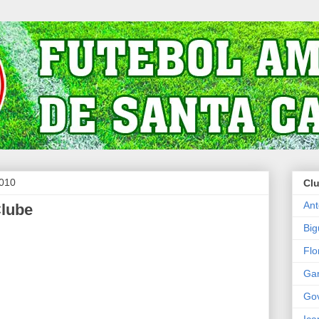
2010
Cl
Ant
Clube
Big
Flo
Ga
Go