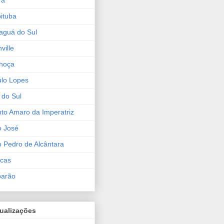
ra
ituba
aguá do Sul
nville
hoça
lo Lopes
 do Sul
to Amaro da Imperatriz
o José
 Pedro de Alcântara
ucas
barão
ualizações