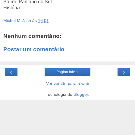
Bairro: Pântano do Sul
História:
Michel McNish
às
16:01
Nenhum comentário:
Postar um comentário
‹
›
Página inicial
Ver versão para a web
Tecnologia do
Blogger
.